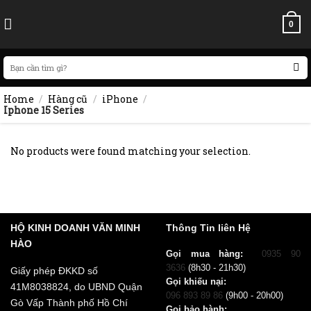
Skip
to
0
content
Search
for:
Home
/
Hàng cũ
/
iPhone
/
Iphone 15 Series
No products were found matching your selection.
HỘ KINH DOANH VĂN MINH
Thông Tin liên Hệ
HÀO
Gọi mua hàng:
0935 90
3636
(8h30 - 21h30)
Giấy phép ĐKKD số
Gọi khiếu nại:
41M8038824, do UBND Quận
096 893 89 86
(9h00 - 20h00)
Gò Vấp Thành phố Hồ Chí
Gọi bảo hành: