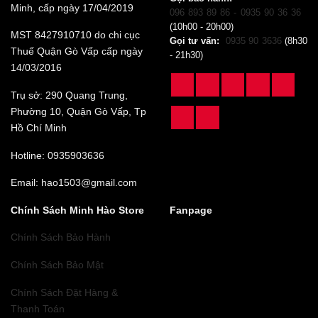
Minh, cấp ngày 17/04/2019
096 893 89 86 - 0935 90 36 36
(10h00 - 20h00)
MST 8427910710 do chi cục
Gọi tư vấn:
0935 90 3636
(8h30
Thuế Quận Gò Vấp cấp ngày
- 21h30)
14/03/2016
Trụ sở: 290 Quang Trung,
Phường 10, Quận Gò Vấp, Tp
Hồ Chí Minh
Hotline: 0935903636
Email: hao1503@gmail.com
Chính Sách Minh Hào Store
Fanpage
Chính Sách Bảo Hành
Chính Sách Bảo Mật
Chính Sách Đặt Hàng &
Thanh Toán