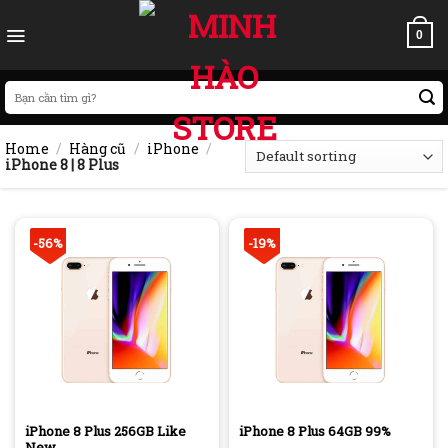
Skip
to
0
content
Search
for:
Home
/
Hàng cũ
/
iPhone
/
iPhone 8 | 8 Plus
-56%
-19%
iPhone 8 Plus 256GB Like
iPhone 8 Plus 64GB 99%
New