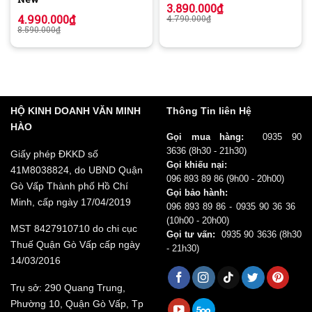
3.890.000
₫
4.990.000
₫
4.790.000
₫
8.590.000
₫
HỘ KINH DOANH VĂN MINH
Thông Tin liên Hệ
HÀO
Gọi mua hàng:
0935 90
3636
(8h30 - 21h30)
Giấy phép ĐKKD số
Gọi khiếu nại:
41M8038824, do UBND Quận
096 893 89 86
(9h00 - 20h00)
Gò Vấp Thành phố Hồ Chí
Gọi bảo hành:
Minh, cấp ngày 17/04/2019
096 893 89 86 - 0935 90 36 36
(10h00 - 20h00)
MST 8427910710 do chi cục
Gọi tư vấn:
0935 90 3636
(8h30
Thuế Quận Gò Vấp cấp ngày
- 21h30)
14/03/2016
Trụ sở: 290 Quang Trung,
Phường 10, Quận Gò Vấp, Tp