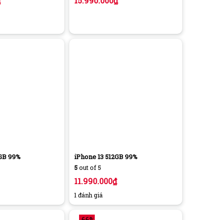
₫
15.990.000
₫
8GB 99%
iPhone 13 512GB 99%
5
out of 5
11.990.000
₫
1 đánh giá
-66%