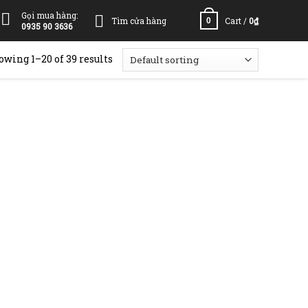
Gọi mua hàng:
Tìm cửa hàng
Cart /
0
₫
0
0935 90 3636
owing 1–20 of 39 results