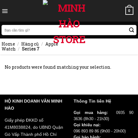
Skip
to
0
content
Search
for:
Home
/
Hàng cũ
/
Apple
Watch
/
Series 7
No products were found matching your selection.
HỘ KINH DOANH VĂN MINH
Thông Tin liên Hệ
HÀO
Gọi mua hàng:
0935 90
3636
(8h30 - 21h30)
Giấy phép ĐKKD số
Gọi khiếu nại:
41M8038824, do UBND Quận
096 893 89 86
(9h00 - 20h00)
Gò Vấp Thành phố Hồ Chí
Gọi bảo hành: