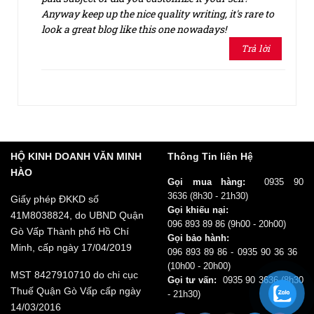
Có thể nói camera cũng là một bước tiến mới trên
Anyway keep up the nice quality writing, it's rare to
iPhone 12 Pro Max khi chúng có một bộ 3 camera với
look a great blog like this one nowadays!
chung một độ phân giải là 12MP. Tuy nhiên chúng có
Trả lời
khẩu độ lớn và mật độ điểm ảnh trên một panel cũng
lớn hơn, do đó chúng cho hình ảnh chi tiết hơn, bắt sáng
tốt hơn. Ngoài ra, kết hợp chống rung quang học OIS thì
máy còn có thể quay phim 4K tốt.
Add a review
1
2
3
4
5
Đánh giá của bạn
HỘ KINH DOANH VĂN MINH
Thông Tin liên Hệ
HÀO
Gọi mua hàng:
0935 90
3636
(8h30 - 21h30)
Giấy phép ĐKKD số
Gọi khiếu nại:
41M8038824, do UBND Quận
096 893 89 86
(9h00 - 20h00)
Gò Vấp Thành phố Hồ Chí
Gọi bảo hành:
Minh, cấp ngày 17/04/2019
096 893 89 86 - 0935 90 36 36
Thêm ảnh đánh giá
(10h00 - 20h00)
MST 8427910710 do chi cục
Gọi tư vấn:
0935 90 3636
(8h30
Thuế Quận Gò Vấp cấp ngày
- 21h30)
14/03/2016
Các định dạng ảnh được chấp nhận: jpg,png.