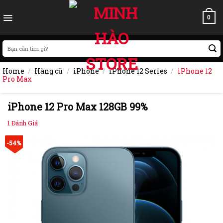
Skip
to
0
content
Search
for:
Home
/
Hàng cũ
/
iPhone
/
iPhone 12 Series
/
iPhone 12
Pro Max
iPhone 12 Pro Max 128GB 99%
1
Đánh Giá
-54%