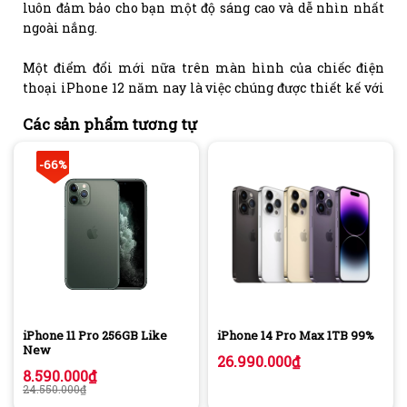
luôn đảm bảo cho bạn một độ sáng cao và dễ nhìn nhất
ngoài nắng.
Một điểm đổi mới nữa trên màn hình của chiếc điện
thoại iPhone 12 năm nay là việc chúng được thiết kế với
khung viền vuông vức, viền thép không gỉ mang đến vẻ
Các sản phẩm tương tự
đẹp sang trọng cho điện thoại. Máy cũng được trang bị
nhiều phiên bản màu sắc đặc biệt cho người dùng lựa
-66%
chọn.
RAM 6GB đa nhiệm thoải mái, bộ nhớ trong
dung lượng lớn
Về trang bị phần cứng bên trong thì iPhone 12 Pro Max
có một thanh RAM lên đến 6GB. Điều này cho thấy rằng
Apple ngày đang lắng nghe người dùng nhiều hơn khi
trang bị một dung lượng RAM lớn hơn để việc đa nhiệm
ngày càng được cải thiện hơn. Việc thanh ram lớn giúp
cho bạn trải nghiệm các tựa game và đa nhiệm mượt mà
iPhone 11 Pro 256GB Like
iPhone 14 Pro Max 1TB 99%
New
hơn.
26.990.000
₫
8.590.000
₫
24.550.000
₫