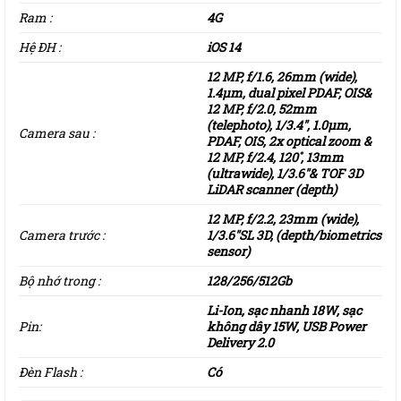
Ram :
4G
Hệ ĐH :
iOS 14
12 MP, f/1.6, 26mm (wide),
1.4µm, dual pixel PDAF, OIS&
12 MP, f/2.0, 52mm
(telephoto), 1/3.4″, 1.0µm,
Camera sau :
PDAF, OIS, 2x optical zoom &
12 MP, f/2.4, 120˚, 13mm
(ultrawide), 1/3.6″& TOF 3D
LiDAR scanner (depth)
12 MP, f/2.2, 23mm (wide),
Camera trước :
1/3.6″SL 3D, (depth/biometrics
sensor)
Bộ nhớ trong :
128/256/512Gb
Li-Ion, sạc nhanh 18W, sạc
Pin:
không dây 15W, USB Power
Delivery 2.0
Đèn Flash :
Có