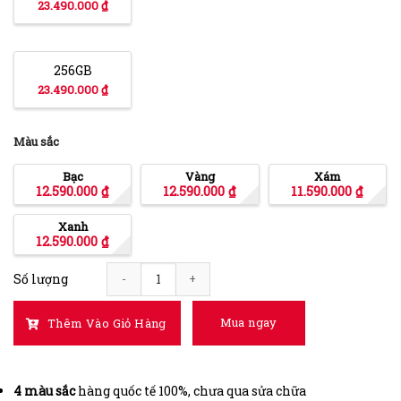
23.490.000 ₫
256GB
23.490.000 ₫
Màu sắc
Bạc
Vàng
Xám
12.590.000
₫
12.590.000
₫
11.590.000
₫
Xanh
12.590.000
₫
Số lượng
iPhone 12 Pro Max 128GB 99% quantity
Mua ngay
Thêm Vào Giỏ Hàng
4 màu sắc
hàng quốc tế 100%, chưa qua sửa chữa