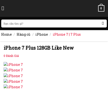
Skip
to
0
content
Search
for:
Home
/
Hàng cũ
/
iPhone
/
iPhone 7 | 7 Plus
iPhone 7 Plus 128GB Like New
0
Đánh Giá