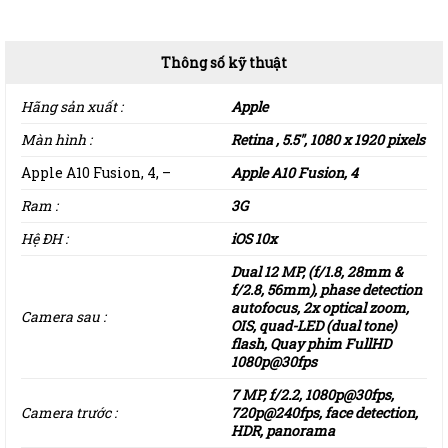
Thông số kỹ thuật
Hãng sản xuất :
Apple
Màn hình :
Retina , 5.5″, 1080 x 1920 pixels
Apple A10 Fusion, 4, –
Apple A10 Fusion, 4
Ram :
3G
Hệ ĐH :
iOS 10x
Dual 12 MP, (f/1.8, 28mm &
f/2.8, 56mm), phase detection
autofocus, 2x optical zoom,
Camera sau :
OIS, quad-LED (dual tone)
flash, Quay phim FullHD
1080p@30fps
7 MP, f/2.2, 1080p@30fps,
Camera trước :
720p@240fps, face detection,
HDR, panorama