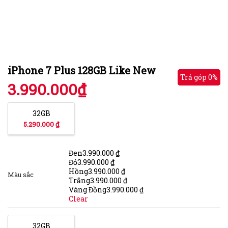
iPhone 7 Plus 128GB Like New
Trả góp 0%
Trả góp 0%
3.990.000
₫
32GB
5.290.000 ₫
Đen
3.990.000
₫
Đỏ
3.990.000
₫
Hồng
3.990.000
₫
Màu sắc
Trắng
3.990.000
₫
Vàng Đồng
3.990.000
₫
Clear
32GB