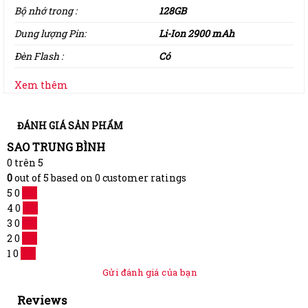
Bộ nhớ trong :
128GB
Dung lượng Pin:
Li-Ion 2900 mAh
Đèn Flash :
Có
Xem thêm
ĐÁNH GIÁ SẢN PHẨM
SAO TRUNG BÌNH
0
trên 5
0
out of
5
based on
0
customer ratings
5
0
0 %
4
0
0 %
3
0
0 %
2
0
0 %
1
0
0 %
Gửi đánh giá của bạn
Reviews