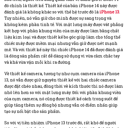
đó chính là thiết kế. Thiết kế của bản iPhone 14 này được
đánh giá là không khác so với thế hệ trước đó là
iPhone 13
.
Tuy nhiên, nó vẫn giữ cho mình được sự sang trọng và
không kém phần tinh tế. Với mặt lưng máy được vát phẳng
kết hợp với phần khung viền của máy được làm bằng chất
liệu kim loại và được thiết kế bo góc giúp làm cho tổng thể
chiếc máy được mềm mại nhưng vẫn giữ được nét mạnh
mẽ. Và với thiết kế này thì chiếc iPhone 14 đã được đánh giá
là dòng sản phẩm rất dễ dàng sử dụng vì vừa cầm chắc tay
và khá vừa vặn mỗi khi ra đường.
Về thiết kế camera, tương tự như cụm camera của iPhone
13, nó vẫn được giữ nguyên thiết kế với hai chiếc camera
được đặt chéo nhau, đồng thời về kích thước thì nó được làm
nhô lên hơn so với mặt lưng máy. Đối với phần khung viền
của cụm camera, nó cũng được thiết kế cách trong suốt để
giúp tăng thêm sự đồng bộ nhưng vẫn có điểm nhấn giúp
tạo sự nổi bật cho sản phẩm.
So với vị tiền nhiệm iPhone 13 trước đó, rất khó để người