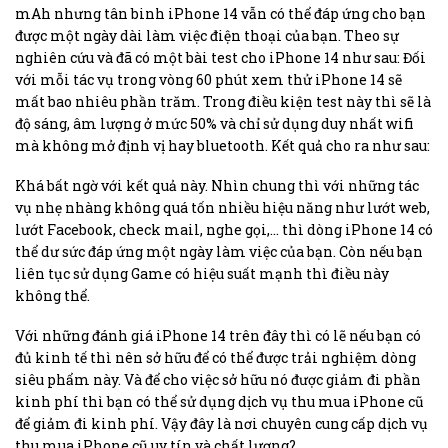
mAh nhưng tân binh iPhone 14 vẫn có thể đáp ứng cho bạn
được một ngày dài làm việc điện thoại của bạn. Theo sự
nghiên cứu và đã có một bài test cho iPhone 14 như sau: Đối
với mỗi tác vụ trong vòng 60 phút xem thử iPhone 14 sẽ
mất bao nhiêu phần trăm. Trong điều kiện test này thì sẽ là
độ sáng, âm lượng ở mức 50% và chỉ sử dụng duy nhất wifi
mà không mở định vị hay bluetooth. Kết quả cho ra như sau:
Khá bất ngờ với kết quả này. Nhìn chung thì với những tác
vụ nhẹ nhàng không quá tốn nhiều hiệu năng như lướt web,
lướt Facebook, check mail, nghe gọi,… thì dòng iPhone 14 có
thể dư sức đáp ứng một ngày làm việc của bạn. Còn nếu bạn
liên tục sử dụng Game có hiệu suất mạnh thì điều này
không thể.
Với những đánh giá iPhone 14 trên đây thì có lẽ nếu bạn có
đủ kinh tế thì nên sở hữu để có thể được trải nghiệm dòng
siêu phẩm này. Và để cho việc sở hữu nó được giảm đi phần
kinh phí thì bạn có thể sử dụng dịch vụ thu mua iPhone cũ
để giảm đi kinh phí. Vậy đây là nơi chuyên cung cấp dịch vụ
thu mua iPhone cũ uy tín và chất lượng?