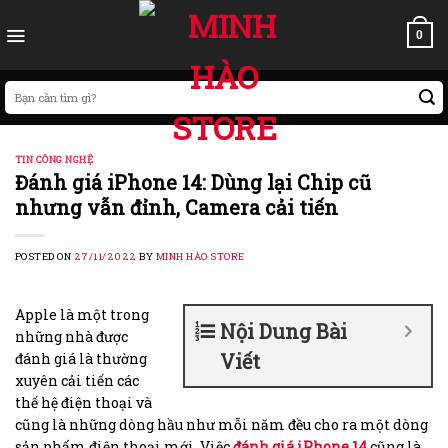
Skip
to
0
content
Search
for:
TIN CÔNG NGHỆ
Đánh giá iPhone 14: Dùng lại Chip cũ
nhưng vẫn đỉnh, Camera cải tiến
POSTED ON
27/11/2022
BY
MINH HÀO STORE
Apple là một trong
Nội Dung Bài
những nhà được
Viết
đánh giá là thường
xuyên cải tiến các
thế hệ điện thoại và
cũng là những dòng hầu như mỗi năm đều cho ra một dòng
sản phẩm điện thoại mới. Việc
đánh giá iPhone 14
cũng là