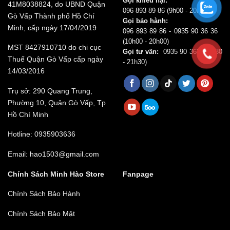
Gọi khiếu nại:
41M8038824, do UBND Quận
096 893 89 86
(9h00 - 20h00)
Gò Vấp Thành phố Hồ Chí
Gọi bảo hành:
Minh, cấp ngày 17/04/2019
096 893 89 86 - 0935 90 36 36
(10h00 - 20h00)
MST 8427910710 do chi cục
Gọi tư vấn:
0935 90 3636
(8h30
Thuế Quận Gò Vấp cấp ngày
- 21h30)
14/03/2016
Trụ sở: 290 Quang Trung,
Phường 10, Quận Gò Vấp, Tp
Hồ Chí Minh
Hotline: 0935903636
Email: hao1503@gmail.com
Chính Sách Minh Hào Store
Fanpage
Chính Sách Bảo Hành
Chính Sách Bảo Mật