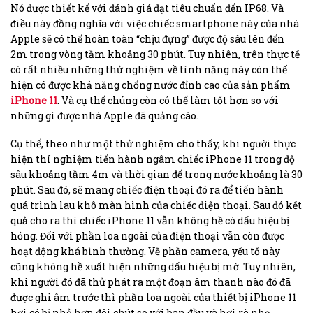
Nó được thiết kế với đánh giá đạt tiêu chuẩn đến IP68. Và
điều này đồng nghĩa với việc chiếc smartphone này của nhà
Apple sẽ có thể hoàn toàn “chịu đựng” được độ sâu lên đến
2m trong vòng tầm khoảng 30 phút. Tuy nhiên, trên thực tế
có rất nhiều những thử nghiệm về tính năng này còn thể
hiện có được khả năng chống nước đỉnh cao của sản phẩm
iPhone 11
.
Và cụ thể chúng còn có thể làm tốt hơn so với
những gì được nhà Apple đã quảng cáo.
Cụ thể, theo như một thử nghiệm cho thấy, khi người thực
hiện thí nghiệm tiến hành ngâm chiếc iPhone 11 trong độ
sâu khoảng tầm 4m và thời gian để trong nước khoảng là 30
phút. Sau đó, sẽ mang chiếc điện thoại đó ra để tiến hành
quá trình lau khô màn hình của chiếc điện thoại. Sau đó kết
quả cho ra thì chiếc iPhone 11 vẫn không hề có dấu hiệu bị
hỏng. Đối với phần loa ngoài của điện thoại vẫn còn được
hoạt động khá bình thường. Về phần camera, yếu tố này
cũng không hề xuất hiện những dấu hiệu bị mờ. Tuy nhiên,
khi người đó đã thử phát ra một đoạn âm thanh nào đó đã
được ghi âm trước thì phần loa ngoài của thiết bị iPhone 11
hơi có bị nhỏ hơn đôi chút so với ban đầu và hơi rè nhẹ.