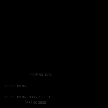
MST 8427910710 do chi cục Thuế Quận Gò Vấp cấp
ngày 14/03/2016
Trụ sở: 290 Quang Trung, Phường 10, Quận Gò Vấp,
Tp Hồ Chí Minh
Hotline: 0935903636
Email: hao1503@gmail.com
Thông Tin liên Hệ
Gọi mua hàng:
0935 90 3636
(8h30 - 21h30)
Gọi khiếu nại:
096 893 89 86
(9h00 - 20h00)
Gọi bảo hành:
096 893 89 86 - 0935 90 36 36
(10h00 - 20h00)
Gọi tư vấn:
0935 90 3636
(8h30 - 21h30)