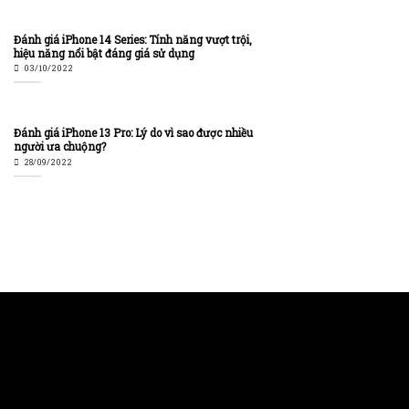
Đánh giá iPhone 14 Series: Tính năng vượt trội,
hiệu năng nổi bật đáng giá sử dụng
03/10/2022
Đánh giá iPhone 13 Pro: Lý do vì sao được nhiều
người ưa chuộng?
28/09/2022
HỘ KINH DOANH VĂN MINH HÀO
Giấy phép ĐKKD số 41M8038824, do UBND Quận Gò
Vấp Thành phố Hồ Chí Minh, cấp ngày 17/04/2019