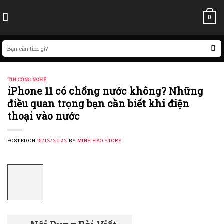
Skip
to
0
content
Search
for:
TIN CÔNG NGHỆ
iPhone 11 có chống nước không? Những
điều quan trọng bạn cần biết khi điện
thoại vào nước
POSTED ON
15/12/2022
BY
MINH HÀO STORE