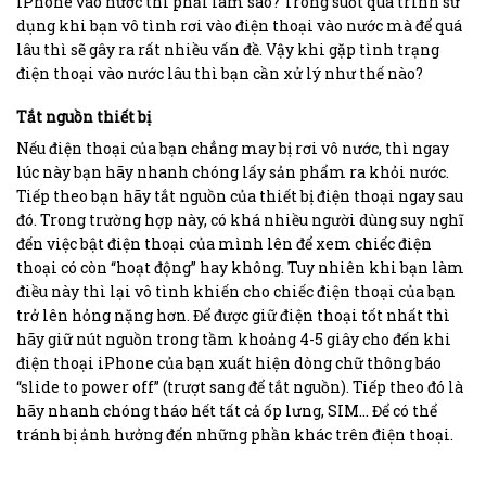
iPhone vào nước thì phải làm sao? Trong suốt quá trình sử
dụng khi bạn vô tình rơi vào điện thoại vào nước mà để quá
lâu thì sẽ gây ra rất nhiều vấn đề. Vậy khi gặp tình trạng
điện thoại vào nước lâu thì bạn cần xử lý như thế nào?
Tắt nguồn thiết bị
Nếu điện thoại của bạn chẳng may bị rơi vô nước, thì ngay
lúc này bạn hãy nhanh chóng lấy sản phẩm ra khỏi nước.
Tiếp theo bạn hãy tắt nguồn của thiết bị điện thoại ngay sau
đó. Trong trường hợp này, có khá nhiều người dùng suy nghĩ
đến việc bật điện thoại của mình lên để xem chiếc điện
thoại có còn “hoạt động” hay không. Tuy nhiên khi bạn làm
điều này thì lại vô tình khiến cho chiếc điện thoại của bạn
trở lên hỏng nặng hơn. Để được giữ điện thoại tốt nhất thì
hãy giữ nút nguồn trong tầm khoảng 4-5 giây cho đến khi
điện thoại iPhone của bạn xuất hiện dòng chữ thông báo
“slide to power off” (trượt sang để tắt nguồn). Tiếp theo đó là
hãy nhanh chóng tháo hết tất cả ốp lưng, SIM… Để có thể
tránh bị ảnh hưởng đến những phần khác trên điện thoại.