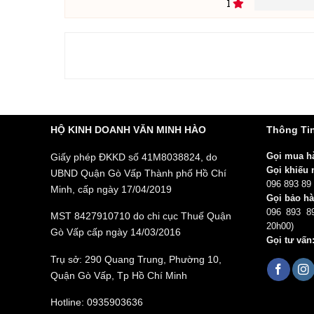
2
5
1
1
Mọi chi tiết xin liên hệ Fanpage: Minh Hào Store ho
out
of
based
on
customer
rating
Add a review
1
2
3
4
5
Đánh giá của bạn
HỘ KINH DOANH VĂN MINH HÀO
Thông Tin
Giấy phép ĐKKD số 41M8038824, do
Gọi mua h
Gọi khiếu n
UBND Quận Gò Vấp Thành phố Hồ Chí
096 893 89
Minh, cấp ngày 17/04/2019
Gọi bảo hà
096 893 8
MST 8427910710 do chi cục Thuế Quận
20h00)
Gò Vấp cấp ngày 14/03/2016
Gọi tư vấn
Thêm ảnh đánh giá
Trụ sở: 290 Quang Trung, Phường 10,
Quận Gò Vấp, Tp Hồ Chí Minh
Các định dạng ảnh được chấp nhận: jpg,png.
Hotline: 0935903636
Name
*