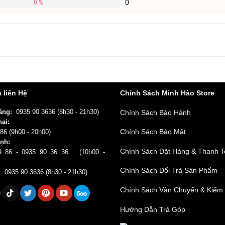
0
0 %
ặc số điện thoại: 0968 938 986.
 liên Hệ
Chính Sách Minh Hào Store
àng:
0935 90 3636
(8h30 - 21h30)
Chính Sách Bảo Hành
ại:
Chính Sách Bảo Mật
 86
(9h00 - 20h00)
nh:
Chính Sách Đặt Hàng & Thanh 
9 86 - 0935 90 36 36
(10h00 -
Chính Sách Đổi Trả Sản Phẩm
:
0935 90 3636
(8h30 - 21h30)
Chính Sách Vận Chuyển & Kiểm
Hướng Dẫn Trả Góp
Email
*