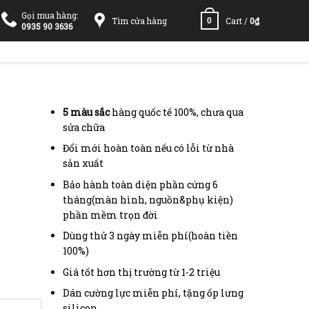
Gọi mua hàng:
Tìm cửa hàng
Cart /
0
₫
0
0935 90 3636
5 màu sắc
hàng quốc tế 100%, chưa qua
sửa chữa
Đổi mới hoàn toàn nếu có lỗi từ nhà
sản xuất
Bảo hành toàn diện phần cứng 6
tháng(màn hình, nguồn&phụ kiện)
phần mềm trọn đời
Dùng thử 3 ngày miễn phí(hoàn tiền
100%)
Giá tốt hơn thị trường từ 1-2 triệu
Dán cường lực miễn phí, tặng ốp lưng
silicon