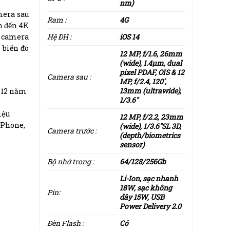
nm)
amera sau
Ram :
4G
n đến 4K
ó camera
Hệ ĐH :
iOS 14
 biến đo
12 MP, f/1.6, 26mm
(wide), 1.4µm, dual
pixel PDAF, OIS & 12
Camera sau :
MP, f/2.4, 120˚,
13mm (ultrawide),
e 12 năm
1/3.6″
iệu
12 MP, f/2.2, 23mm
 iPhone,
(wide), 1/3.6″SL 3D,
Camera trước :
(depth/biometrics
sensor)
Bộ nhớ trong :
64/128/256Gb
 đến cho
Li-Ion, sạc nhanh
18W, sạc không
ại iPhone
Pin:
dây 15W, USB
30 phút.
Power Delivery 2.0
 dây hữu
Đèn Flash :
Có