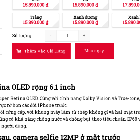
15.890.000
₫
15.890.000
₫
17.890.
Trắng
Xanh dương
Xanh 
15.890.000
₫
15.890.000
₫
15.890.
Số lượng
iPhone 12 128GB Chính Hãng quantity
Mua ngay
Thêm Vào Giỏ Hàng
ina OLED rộng 6.1 inch
Super Retina OLED. Cùng với tính năng Dolby Vision và True-ton
 rực rỡ hơn các đời iPhone trước.
́i cứng cáp, với khung máy làm từ thép không gỉ và hai mặt trư
̃ng có khả năng chống nước và chống bụi theo tiêu chuẩn IP68 và
a người dùng.
au, camera selfie 12MP ở mặt trước