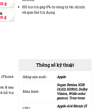
000
₫
Hỗ trợ trả góp 0% từ công ty tài chính
và qua thẻ tín dụng
lá
000
₫
Thông số kỹ thuật
e, iPhone
Hãng sản xuất :
Apple
Super Retina XDR
ớc & sau
OLED, HDR10, Dolby
Màn hình :
 hỗ trợ
Vision, Wide color
gamut, True-tone
Apple A14 Bionic (5
CPU :