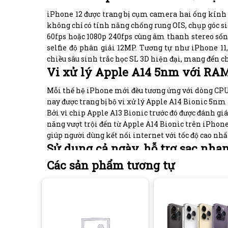
iPhone 12 được trang bị cụm camera hai ống kính ơ
không chỉ có tính năng chống rung OIS, chụp góc si
60fps hoặc 1080p 240fps cùng âm thanh stereo sống
selfie độ phân giải 12MP. Tương tự như iPhone 11
chiều sâu sinh trắc học SL 3D hiện đại, mang đến châ
Vi xử lý Apple A14 5nm với RA
Mỗi thế hệ iPhone mới đều tương ứng với dòng
nay được trang bị bộ vi xử lý Apple A14 Bionic 5nm
Bởi vì chip Apple A13 Bionic trước đó được đánh gia
năng vượt trội đến từ Apple A14 Bionic trên iPhone.
giúp người dùng kết nối internet với tốc độ cao nhấ
Sử dụng cả ngày, hỗ trợ sạc nh
Các sản phẩm tương tự
Điện thoại iPhone 12 cũng được nâng cấp về dung lư
người dùng hơn 17 giờ xem video, hơn và lên đến 65 
Một chiếc iPhone cao cấp phục vụ mọi công việc
cũng được trang bị tính năng sạc nhanh Power Deliver
iPhone 12 cũng có thêm tính năng sạc không dây Q
ích & tiện lợi.