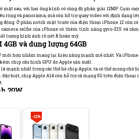
̉ mặt sau, với hai ống kính có cùng độ phân giải 12MP. Cụm c
êu rộng và panorama, mà còn hỗ trợ quay video với định dạng lê
 động. Ở phần notch mặt trước của điện thoại iPhone 12 còn c
, camera selfie của iPhone có thêm tính năng gyro-EIS và cảm
́t lượng hình ảnh rõ nét & hoàn mỹ.
M 4GB và dung lượng 64GB
 CPU mới hơn nhằm mang lại hiệu năng mạnh mẽ nhất. Và iPhon
 kèm chip cấu hình GPU do Apple sản xuất.
́ là mạnh nhất trong các thế hệ chip Apple, ta có thể mong chờ h
 Đặc biệt, chip Apple A14 còn hỗ trợ cả mạng 5G trên điện thoại
t.
anh 20W
ợng pin so với người tiền nhiệm iPhone 11. Cụ thể, máy sẽ mang
giờ nghe nhạc liên tục.
 sẽ không thể thiếu tính năng sạc nhanh. “Siêu phẩm” điện tho
-12%
y 2.0 sẽ đảm bảo thiết bị có ngay 50% thời lượng pin chỉ trong 
i, cho phép chiếc máy tiếp nạp năng lượng trên đế sạc không