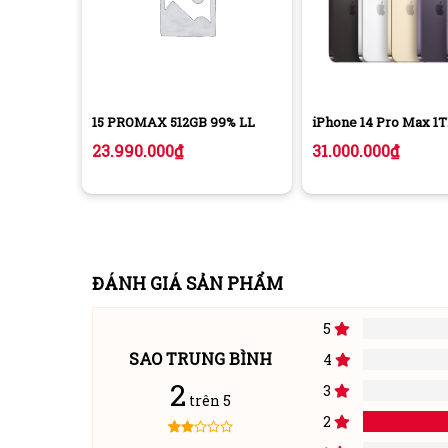
15 PROMAX 512GB 99% LL
iPhone 14 Pro Max 1
23.990.000
₫
31.000.000
₫
ĐÁNH GIÁ SẢN PHẨM
5
SAO TRUNG BÌNH
4
Mua iPhone 12 giá rẻ, ưu đãi khủng tại Minh Hào Store
2
3
iPhone, bạn sẽ không thể bỏ lỡ “siêu phẩm” iPho
trên 5
những phần quà hấp dẫn, bạn hãy đến với Minh
2
đến từ các hãng nổi tiếng và thường xuyên cập nhâ