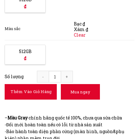
₫
Bạc
₫
Màu sắc
Xám
₫
Clear
512GB
₫
Số lượng
MacBook Pro 13 2020 i5 256GB quantity
Thêm Vào Giỏ Hàng
Mua ngay
–
Màu Gray
chính hãng quốc tế 100%, chưa qua sửa chữa
-Đổi mới hoàn toàn nếu có lỗi từ nhà sản xuất
-Bảo hành toàn diện phần cứng (màn hình, nguồn&phụ
kiện) phần mềm trọn đời