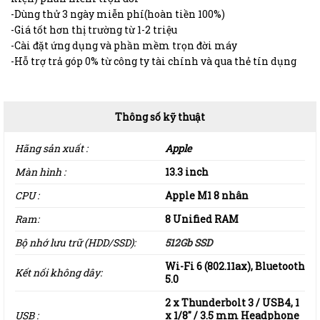
-Dùng thử 3 ngày miễn phí(hoàn tiền 100%)
-Giá tốt hơn thị trường từ 1-2 triệu
-Cài đặt ứng dụng và phần mềm trọn đời máy
-Hỗ trợ trả góp 0% từ công ty tài chính và qua thẻ tín dụng
Thông số kỹ thuật
Hãng sản xuất :
Apple
Màn hình :
13.3 inch
CPU :
Apple M1 8 nhân
Ram:
8 Unified RAM
Bộ nhớ lưu trữ (HDD/SSD):
512Gb SSD
Wi-Fi 6 (802.11ax), Bluetooth
Kết nối không dây:
5.0
2 x Thunderbolt 3 / USB4, 1
USB :
x 1/8″ / 3.5 mm Headphone