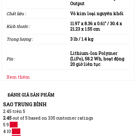
Output
Chất liệu :
Vỏ kim loại nguyên khối
11.97 x 8.36 x 0.61″ / 30.4 x
Kích thước :
21.23 x 1.55 cm
Trọng lượng :
3 lb / 1.4 kg
Lithium-Ion Polymer
Pin :
(LiPo), 58.2 Wh, hoạt động
20 giờ liên tục
Xem thêm
ĐÁNH GIÁ SẢN PHẨM
SAO TRUNG BÌNH
2.45
trên 5
2.45
out of
5
based on
335
customer ratings
5
9
11 %
4
10
12 %