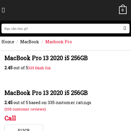
Skip
to
0
content
Search
for:
Home
/
MacBook
/
Macbook Pro
MacBook Pro 13 2020 i5 256GB
2.45
out of 5
335
Đánh Giá
MacBook Pro 13 2020 i5 256GB
2.45
out of
5
based on
335
customer ratings
(
335
customer reviews)
Call
512GB