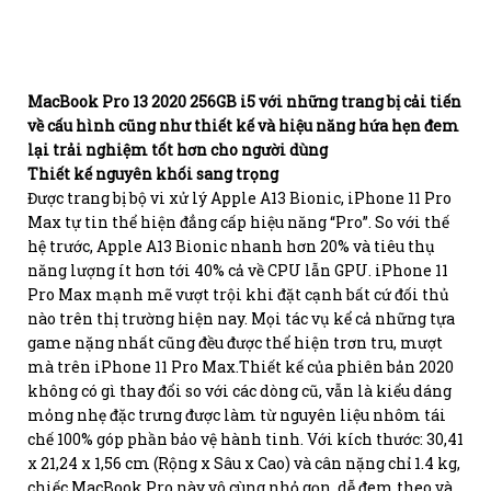
MacBook Pro 13 2020 256GB i5 với những trang bị cải tiến
về cấu hình cũng như thiết kế và hiệu năng hứa hẹn đem
lại trải nghiệm tốt hơn cho người dùng
Thiết kế nguyên khối sang trọng
Được trang bị bộ vi xử lý Apple A13 Bionic, iPhone 11 Pro
Max tự tin thể hiện đẳng cấp hiệu năng “Pro”. So với thế
hệ trước, Apple A13 Bionic nhanh hơn 20% và tiêu thụ
năng lượng ít hơn tới 40% cả về CPU lẫn GPU. iPhone 11
Pro Max mạnh mẽ vượt trội khi đặt cạnh bất cứ đối thủ
nào trên thị trường hiện nay. Mọi tác vụ kể cả những tựa
game nặng nhất cũng đều được thể hiện trơn tru, mượt
mà trên iPhone 11 Pro Max.Thiết kế của phiên bản 2020
không có gì thay đổi so với các dòng cũ, vẫn là kiểu dáng
mỏng nhẹ đặc trưng được làm từ nguyên liệu nhôm tái
chế 100% góp phần bảo vệ hành tinh. Với kích thước: 30,41
x 21,24 x 1,56 cm (Rộng x Sâu x Cao) và cân nặng chỉ 1.4 kg,
chiếc MacBook Pro này vô cùng nhỏ gọn, dễ đem theo và