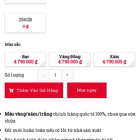
256GB
0 ₫
Màu sắc
Bạc
Vàng Đồng
Xám
4.790.000
₫
4.790.000
₫
4.790.000
₫
Số lượng
iPhone XS 64GB 99% quantity
Mua ngay
Thêm Vào Giỏ Hàng
Màu vàng/xám/trắng
chính hãng quốc tế 100%, chưa qua sửa
chữa
Đổi mới hoàn toàn nếu có lỗi từ nhà sản xuất
Bảo hành toàn diện phần cứng 6 tháng(màn hình,