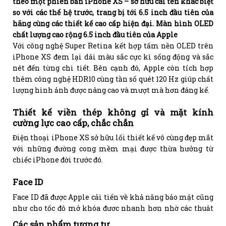
theo một phiên bản iPhone XS – sở hữu cái tên khác biệt
so với các thế hệ trước, trang bị tới 6.5 inch đầu tiên của
hãng cùng các thiết kế cao cấp hiện đại. Màn hình OLED
chất lượng cao rộng 6.5 inch đầu tiên của Apple
Với công nghệ Super Retina kết hợp tấm nền OLED trên
iPhone XS đem lại dải màu sắc cực kì sống động và sắc
nét đến từng chi tiết. Bên cạnh đó, Apple còn tích hợp
thêm công nghệ HDR10 cùng tần số quét 120 Hz giúp chất
lượng hình ảnh được nâng cao và mượt mà hơn đáng kể.
Thiết kế viền thép không gỉ và mặt kính
cường lực cao cấp, chắc chắn
Điện thoại iPhone XS sở hữu lối thiết kế vô cùng đẹp mắt
với những đường cong mềm mại được thừa hưởng từ
chiếc iPhone đời trước đó.
Face ID
Face ID đã được Apple cải tiến về khả năng bảo mật cũng
như cho tốc độ mở khóa được nhanh hơn nhờ các thuật
toán mới Bên cạnh đó, tính năng Animoji cũng được cập
Các sản phẩm tương tự