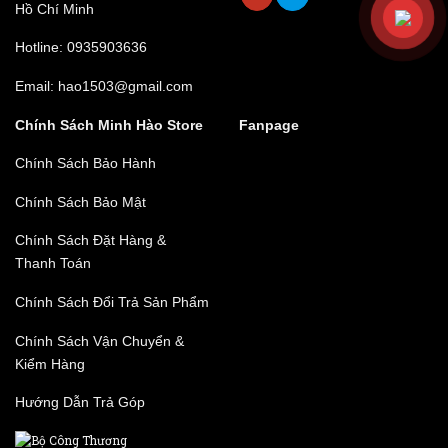
bị cho con chip mới toanh hàng đầu của hãng mang tên
Hồ Chí Minh
Apple A12 Bionic.
Hotline: 0935903636
Email
*
Email: hao1503@gmail.com
Lưu tên của tôi, email, và trang web trong trình duyệt
Chính Sách Minh Hào Store
Fanpage
này cho lần bình luận kế tiếp của tôi.
Chính Sách Bảo Hành
Chính Sách Bảo Mật
Chính Sách Đặt Hàng &
Thanh Toán
Chính Sách Đổi Trả Sản Phẩm
Chính Sách Vận Chuyển &
Kiểm Hàng
Hướng Dẫn Trả Góp