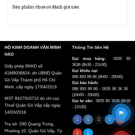
Sản phẩm chưa có đánh giá nào.
Máy được trang bị hệ thống xử lý hình ảnh chất lượng
Hãy là người đánh giá đầu tiên cho sản phẩm
cân bằng sáng, giảm nhiễu, tăng cường độ phơi sáng, màu
“iPhone XS 64GB 99%”
da sao cho phù hợp và tự nhiên nhất.
1
2
3
4
5
Dù không sở hữu thông số camera khủng nhưng iPhone
XS luôn cho thấy sự đẳng cấp của mình về khả năng
HỘ KINH DOANH VĂN MINH
Thông Tin liên Hệ
Đánh giá của bạn
nhiếp ảnh với cụm camera kép độ phân giải 12MP. Máy
HÀO
Gọi mua hàng:
0935 90
được trang bị hệ thống xử lý hình ảnh chất lượng cân
3636
(8h30 - 21h30)
Giấy phép ĐKKD số
bằng sáng, giảm nhiễu, tăng cường độ phơi sáng, màu da
Gọi khiếu nại:
41M8038824, do UBND Quận
sao cho phù hợp và tự nhiên nhất.
096 893 89 86
(9h00 - 20h00)
Dù không sở hữu thông số camera khủng nhưng iPhone
Gò Vấp Thành phố Hồ Chí
Gọi bảo hành:
XS luôn cho thấy sự đẳng cấp của mình về khả năng
Minh, cấp ngày 17/04/2019
096 893 89 86 - 0935 90 36 36
nhiếp ảnh với cụm camera kép độ phân giải 12MP. Máy
(10h00 - 20h00)
MST 8427910710 do chi cục
được trang bị hệ thống xử lý hình ảnh chất lượng cân
Thêm ảnh đánh giá
Gọi tư vấn:
0935 90 3636
(8h30
Thuế Quận Gò Vấp cấp ngày
bằng sáng, giảm nhiễu, tăng cường độ phơi sáng, màu da
- 21h30)
14/03/2016
sao cho phù hợp và tự nhiên nhất.
Hiệu năng đỉnh cao cùng chip Apple A12
Các định dạng ảnh được chấp nhận: jpg,png.
Trụ sở: 290 Quang Trung,
Là một smartphone cao cấp, iPhone XS được Apple trang
Phường 10, Quận Gò Vấp, Tp
Name
*