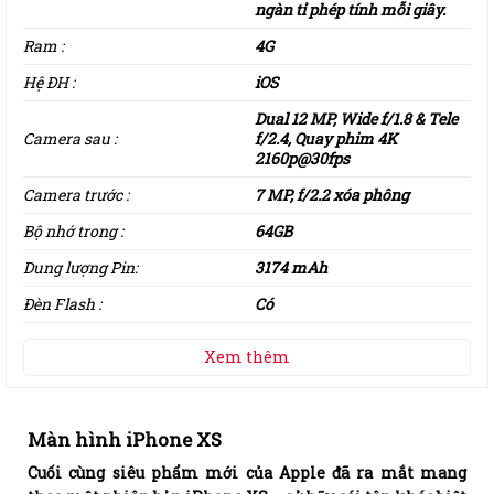
ngàn tỉ phép tính mỗi giây.
Ram :
4G
Hệ ĐH :
iOS
Dual 12 MP, Wide f/1.8 & Tele
Camera sau :
f/2.4, Quay phim 4K
2160p@30fps
Camera trước :
7 MP, f/2.2 xóa phông
Bộ nhớ trong :
64GB
Dung lượng Pin:
3174 mAh
Đèn Flash :
Có
Xem thêm
Màn hình iPhone XS​
Cuối cùng siêu phẩm mới của Apple đã ra mắt mang